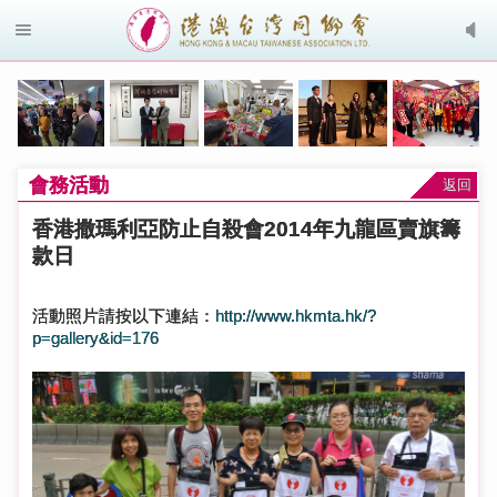
會務活動
返回
香港撒瑪利亞防止自殺會2014年九龍區賣旗籌
款日
活動照片請按以下連結：
http://www.hkmta.hk/?
p=gallery&id=176