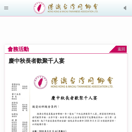
會務活動
返回
慶中秋長者歡聚千人宴