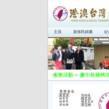
主頁
新移民錦囊
紀
會務活動
>
慶中秋燒烤