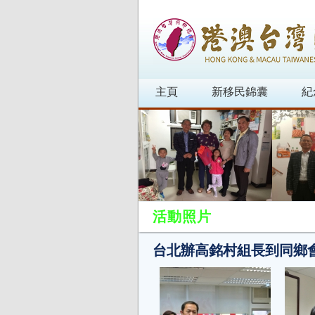
主頁
新移民錦囊
紀
活動照片
台北辦高銘村組長到同鄉