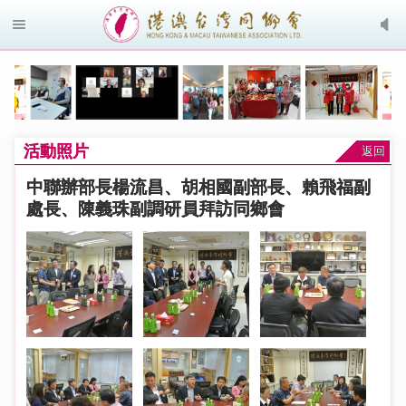
活動照片
返回
中聯辦部長楊流昌、胡相國副部長、賴飛福副
處長、陳義珠副調研員拜訪同鄉會