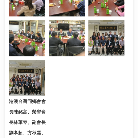
港澳台灣同鄉會會
長陳銘富、榮譽會
長林華琴、副會長
劉孝超、方秋雲、