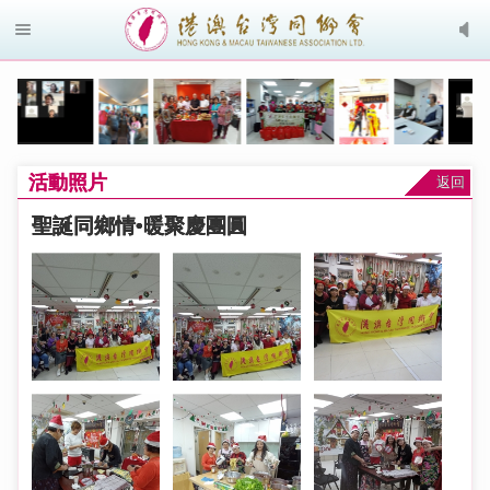
活動照片
返回
聖誕同鄉情•暖聚慶團圓