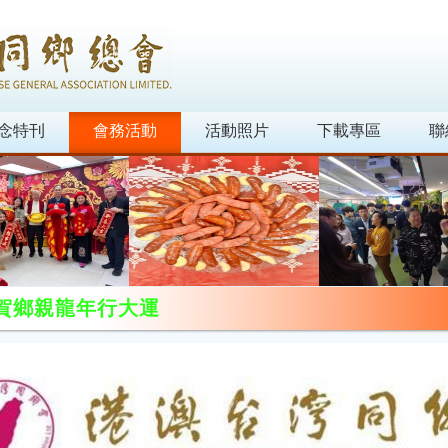
念特刊
會務活動
活動照片
下載專區
聯
賀鄉親龍年行大運