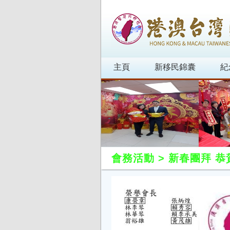
主頁
新移民錦囊
紀
會務活動
>
新春團拜 恭