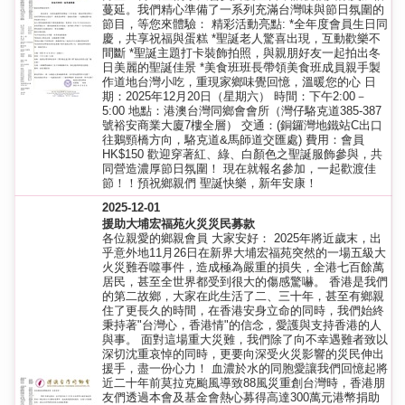
蔓延。我們精心準備了一系列充滿台灣味與節日氛圍的
節目，等您來體驗： 精彩活動亮點: *全年度會員生日同
慶，共享祝福與蛋糕 *聖誕老人驚喜出現，互動歡樂不
間斷 *聖誕主題打卡裝飾拍照，與親朋好友一起拍出冬
日美麗的聖誕佳景 *美食班班長帶領美食班成員親手製
作道地台灣小吃，重現家鄉味覺回憶，溫暖您的心 日
期：2025年12月20日（星期六） 時間：下午2:00－
5:00 地點：港澳台灣同鄉會會所（灣仔駱克道385-387
號裕安商業大廈7樓全層） 交通：(銅鑼灣地鐵站C出口
往鵝頸橋方向，駱克道&馬師道交匯處) 費用：會員
HK$150 歡迎穿著紅、綠、白顏色之聖誕服飾參與，共
同營造濃厚節日氛圍！ 現在就報名參加，一起歡渡佳
節！！預祝鄉親們 聖誕快樂，新年安康！
2025-12-01
援助大埔宏福苑火災災民募款
各位親愛的鄉親會員 大家安好： 2025年將近歲末，出
乎意外地11月26日在新界大埔宏福苑突然的一場五級大
火災難吞噬事件，造成極為嚴重的損失，全港七百餘萬
居民，甚至全世界都受到很大的傷感驚嚇。 香港是我們
的第二故鄉，大家在此生活了二、三十年，甚至有鄉親
住了更長久的時間，在香港安身立命的同時，我們始終
秉持著"台灣心，香港情"的信念，愛護與支持香港的人
與事。 面對這場重大災難，我們除了向不幸遇難者致以
深切沈重哀悼的同時，更要向深受火災影響的災民伸出
援手，盡一份心力！ 血濃於水的同胞愛讓我們回憶起將
近二十年前莫拉克颱風導致88風災重創台灣時，香港朋
友們透過本會及基金會熱心募得高達300萬元港幣捐助