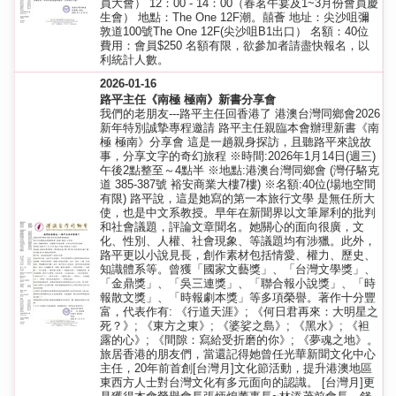
員大會） 12：00 - 14：00（春茗午宴及1~3月份會員慶
生會） 地點：The One 12F潮。囍薈 地址：尖沙咀彌
敦道100號The One 12F(尖沙咀B1出口） 名額：40位
費用：會員$250 名額有限，欲參加者請盡快報名，以
利統計人數。
2026-01-16
路平主任《南極 極南》新書分享會
我們的老朋友---路平主任回香港了 港澳台灣同鄉會2026
新年特別誠摯專程邀請 路平主任親臨本會辦理新書《南
極 極南》分享會 這是一趟親身探訪，且聽路平來說故
事，分享文字的奇幻旅程 ※時間:2026年1月14日(週三)
午後2點整至～4點半 ※地點:港澳台灣同鄉會 (灣仔駱克
道 385-387號 裕安商業大樓7樓) ※名額:40位(場地空間
有限) 路平說，這是她寫的第一本旅行文學 是無任所大
使，也是中文系教授。早年在新聞界以文筆犀利的批判
和社會議題，評論文章聞名。她關心的面向很廣，文
化、性別、人權、社會現象、等議題均有涉獵。此外，
路平更以小說見長，創作素材包括情愛、權力、歷史、
知識體系等。曾獲「國家文藝獎」、「台灣文學獎」、
「金鼎獎」、「吳三連獎」、「聯合報小說獎」、「時
報散文獎」、「時報劇本獎」等多項榮譽。著作十分豐
富，代表作有: 《行道天涯》; 《何日君再來：大明星之
死？》; 《東方之東》; 《婆娑之島》; 《黑水》; 《袒
露的心》; 《間隙：寫給受折磨的你》; 《夢魂之地》。
旅居香港的朋友們，當還記得她曾任光華新聞文化中心
主任，20年前首創[台灣月]文化節活動，提升港澳地區
東西方人士對台灣文化有多元面向的認識。 [台灣月]更