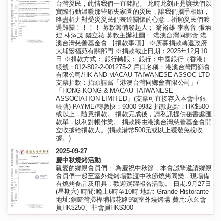
台灣災民，此情我們一直銘記。 此時此刻正是讓我們以
實際行動溫暖那些痛失家園的災民，讓我們攜手相助，
略盡棉力對受災災民們表達關懷的心意，祈願災民們渡
過難關！！！！ 募款籌備發起人； 翁裕雄 李嘉音 張炳
煌 林添茂 錢立祐 募款主辦社團： 港澳台灣同鄉會 港
澳台灣慈善基金會 【捐款事項】 ※所募捐款轉遞政府
大埔宏福苑有關部門 ※捐款截止日期：2025年12月10
日 ※捐款方式： 銀行轉賬： 銀行：中國銀行（香港）
帳號：012-802-2-001275-2 戶口名稱：港澳台灣同鄉會
有限公司/HK AND MACAU TAIWANESE ASSOC LTD
支票捐款：抬頭請寫「港澳台灣同鄉會有限公司」/
「HONG KONG & MACAU TAIWANESE
ASSOCIATION LIMITED」(支票可直接存入本會中銀
帳號) PAYME/轉數快：9300 9982 捐款起點：HK$500
或以上，隨意捐款。 捐款完成後，請私訊提供秘書處匯
款單，以利對帳作業。 捐款將由港澳台灣慈善基金會開
立收據給捐款人。(捐款港幣500元或以上獲發免稅收
據。)
2025-09-27
慶中秋燒烤活動
親愛的鄉親會員們： 為慶祝中秋節，本會誠摯邀請鄉親
會員們一起至室外燒烤場歡渡中秋節燒烤同樂，現場備
有燒烤食品及用具，歡迎踴躍報名活動。 日期:9月27日
(星期六) 時間:晚上6時至10時 地點: Grande Ristorante
地址:銅鑼灣掃桿埔棉花路9號室外燒烤場 費用:永久會
員HK$250、非會員HK$300