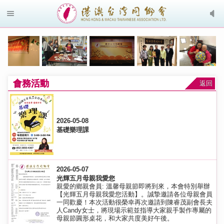
會務活動
返回
2026-05-08
基礎樂理課
2026-05-07
光輝五月母親我愛您
親愛的鄉親會員: 溫馨母親節即將到來，本會特別舉辦
【光輝五月母親我愛您活動】。誠摯邀請各位母親會員
一同歡慶！本次活動很榮幸再次邀請到陳睿茂副會長夫
人Candy女士，將現場示範並指導大家親手製作專屬的
母親節圓形桌花，和大家共度美好午後。