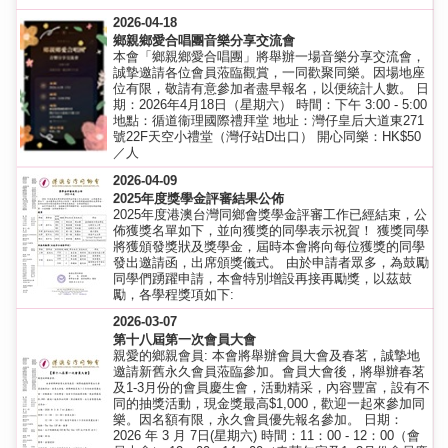
2026-04-18
鄉親鄉愛合唱團音樂分享交流會
本會「鄉親鄉愛合唱團」將舉辦一場音樂分享交流會，
誠摯邀請各位會員蒞臨觀賞，一同歡聚同樂。因場地座
位有限，敬請有意參加者盡早報名，以便統計人數。 日
期：2026年4月18日（星期六） 時間：下午 3:00 - 5:00
地點：循道衞理國際禮拜堂 地址：灣仔皇后大道東271
號22F天空小禮堂（灣仔站D出口） 開心同樂：HK$50
／人
2026-04-09
2025年度獎學金評審結果公佈
2025年度港澳台灣同鄉會獎學金評審工作已經結束，公
佈獲獎名單如下，並向獲獎的同學表示祝賀！ 獲獎同學
將獲頒發獎狀及獎學金，屆時本會將向每位獲獎的同學
發出邀請函，出席頒獎儀式。 由於申請者眾多，為鼓勵
同學們踴躍申請，本會特別增設再接再勵獎，以茲鼓
勵，各學程獎項如下:
2026-03-07
第十八屆第一次會員大會
親愛的鄉親會員: 本會將舉辦會員大會及春茗，誠摯地
邀請新舊永久會員蒞臨參加。會員大會後，將舉辦春茗
及1-3月份的會員慶生會，活動精采，內容豐富，設有不
同的抽獎活動，現金獎最高$1,000，歡迎一起來參加同
樂。因名額有限，永久會員優先報名參加。 日期：
2026 年 3 月 7日(星期六) 時間：11：00 - 12：00（會