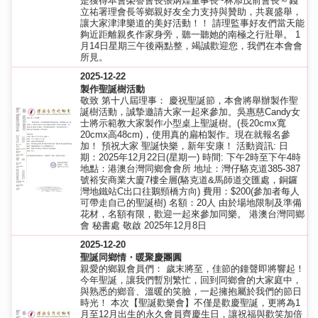
是獲得本會榮譽會長張炳煌董事長~林添茂前會長～錢
立祐署理會長等鄉親好友全力支持與贊助，共襄盛舉，
讓大家津津樂道的美好活動！！ 請理監事好友們當天能
夠近距離親炙作家身旁，聽一聽她的南極之行壯舉。 1
月14日星期三午後兩點整，竭誠歡迎您，我們在本會會
所見。
2025-12-22
製作聖誕樹活動
敬致 第十八屆理事： 慶祝聖誕節，本會將舉辦製作聖
誕樹活動，誠摯邀請大家一起來參加。吳惠慈Candy女
士將示範教大家製作小型桌上聖誕樹。(長20cmx寬
20cmx高48cm)，使用真的扁柏製作。現在就報名參
加！ 預祝大家 聖誕快樂，新年安康！ 活動資訊: 日
期：2025年12月22日(星期一) 時間: 下午2時至下午4時
地點：港澳台灣同鄉會會所 地址：灣仔駱克道385-387
號裕安商業大廈7樓全層(駱克道&馬師道交匯處，銅鑼
灣地鐵站C出口往鵝頸橋方向) 費用：$200(參加者每人
可帶走自己的聖誕樹) 名額：20人 由於場地限制及準備
花材，名額有限，歡迎一起來參加同樂。 港澳台灣同鄉
會 秘書處 敬啟 2025年12月8日
2025-12-20
聖誕同鄉情・暖聚慶團圓
親愛的鄉親會員們： 歲末將至，佳節的鐘聲即將響起！
今年聖誕，讓我們暫別繁忙，回到同鄉會的大家庭中，
與熟悉的鄉音、溫暖的笑臉，一起擁抱屬於我們的節日
時光！ 本次【聖誕歡樂會】不僅是歡慶聖誕，更將為1
月至12月出生的永久會員齊慶生日，讓祝福與歡笑加倍