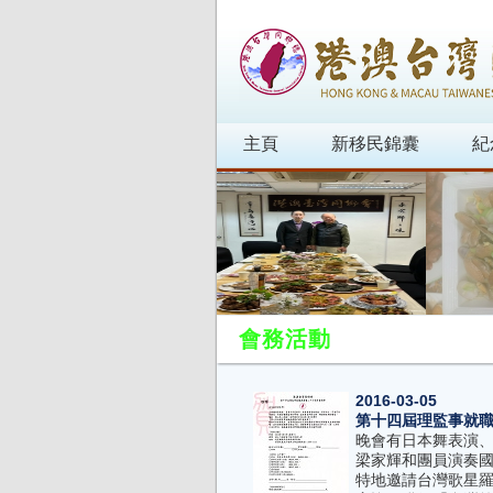
主頁
新移民錦囊
紀
會務活動
2016-03-05
第十四屆理監事就
晚會有日本舞表演
梁家輝和團員演奏
特地邀請台灣歌星