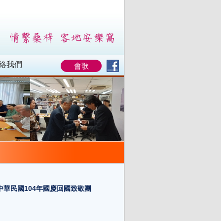
絡我們
會歌
華民國104年國慶回國致敬團