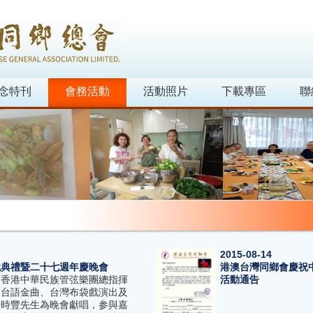
念特刊
會務活動
活動照片
下載專區
聯
2015-08-14
職典禮暨二十七週年慶晚會
港澳台灣同鄉會慶祝中
、香港中華民族管弦樂團總指揮
活動通告
國台語金曲、台灣布袋戲演出及
羅時豐先生為晚會獻唱，参與嘉