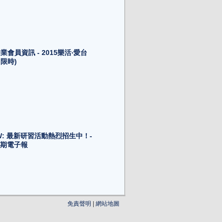
會員資訊 - 2015樂活‧愛台
，限時)
W: 最新研習活動熱烈招生中！-
6期電子報
免責聲明
|
網站地圖
基金會」舉辦“香江藝文沙龍 -