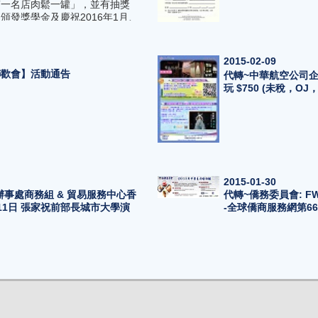
第一名店肉鬆一罐」，並有抽獎
頒發獎學金及慶祝2016年1月、
會員。
2015-02-09
聯歡會】活動通告
代轉~中華航空公司企業
玩 $750 (未稅，OJ
2015-01-30
辦事處商務組 & 貿易服務中心香
代轉~僑務委員會: F
11日 張家祝前部長城市大學演
-全球僑商服務網第6
2015-01-29
企業會員資訊 - 旅"日"系列。
代轉~「香江文化交流