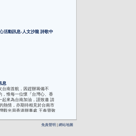
心活動訊息-人文沙龍 詩歌中
訊息
次台南首航，因趕辦籌備不
約，惟每一位懷『台灣心、香
一起來為台南加油，謹致邀 請
家的熱情，亦期待相見於台南市
灣觀光局香港辦事處 王春寶敬
日
免責聲明
|
網站地圖
日香港—台南首航活動訊息