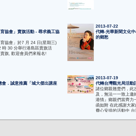
2013-07-22
育協會」賣旗活動 - 尋求義工協
代轉-光華新聞文化中
的鄉愁
協會」於7 月 24 日(星期三)
12 時 30 分舉行港島區賣旗活
賣旗, 歡迎會員們來報名!
2013-07-19
總會．誠意推薦「城大傑出講座
代轉台灣觀光局活動
諸位鄉親翹楚們，此
及，無法一一致上邀
港情』鄉親們當齊力
函如附 在此感謝大
費心安排的活動中 台
上二O 一三年七月十
2013-07-18
活動訊息
代轉光華推薦7月18