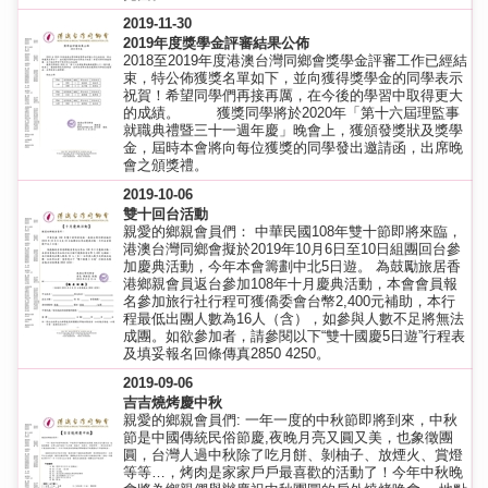
2019-11-30
2019年度獎學金評審結果公佈
2018至2019年度港澳台灣同鄉會獎學金評審工作已經結
束，特公佈獲獎名單如下，並向獲得獎學金的同學表示
祝賀！希望同學們再接再厲，在今後的學習中取得更大
的成績。 獲獎同學將於2020年「第十六屆理監事
就職典禮暨三十一週年慶」晚會上，獲頒發獎狀及獎學
金，屆時本會將向每位獲獎的同學發出邀請函，出席晚
會之頒獎禮。
2019-10-06
雙十回台活動
親愛的鄉親會員們： 中華民國108年雙十節即將來臨，
港澳台灣同鄉會擬於2019年10月6日至10日組團回台參
加慶典活動，今年本會籌劃中北5日遊。 為鼓勵旅居香
港鄉親會員返台參加108年十月慶典活動，本會會員報
名參加旅行社行程可獲僑委會台幣2,400元補助，本行
程最低出團人數為16人（含），如參與人數不足將無法
成團。如欲參加者，請參閱以下“雙十國慶5日遊”行程表
及填妥報名回條傳真2850 4250。
2019-09-06
吉吉燒烤慶中秋
親愛的鄉親會員們: 一年一度的中秋節即將到來，中秋
節是中國傳統民俗節慶,夜晚月亮又圓又美，也象徵團
圓，台灣人過中秋除了吃月餅、剝柚子、放煙火、賞燈
等等…，烤肉是家家戶戶最喜歡的活動了！今年中秋晚