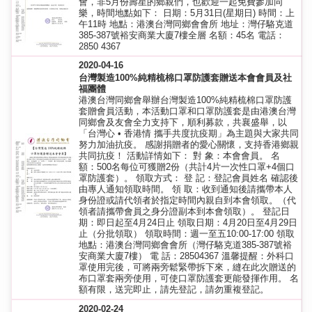
會，非5月份壽星的鄉親們，也歡迎一起免費參加同
樂，時間地點如下： 日期：5月31日(星期日) 時間：上
午11時 地點：港澳台灣同鄉會會所 地址：灣仔駱克道
385-387號裕安商業大廈7樓全層 名額：45名 電話：
2850 4367
2020-04-16
台灣製造100%純精梳棉口罩防護套贈送本會會員及社
福團體
港澳台灣同鄉會舉辦台灣製造100%純精梳棉口罩防護
套贈會員活動，本活動口罩和口罩防護套是由港澳台灣
同鄉會及友會全力支持下，順利募款，共襄盛舉，以
「台灣心 • 香港情 攜手共度抗疫期」為主題與大家共同
努力加油抗疫。 感謝捐贈者的愛心關懷，支持香港鄉親
共同抗疫！ 活動詳情如下： 對 象：本會會員。 名
額：500名每位可獲贈2份（共計4片一次性口罩+4個口
罩防護套）。 領取方式： 登 記：登記會員姓名 確認後
由專人通知領取時間。 領 取：收到通知後請攜帶本人
身份證或請代領者於指定時間內親自到本會領取。（代
領者請攜帶會員之身分證副本到本會領取）。 登記日
期：即日起至4月24日止 領取日期：4月20日至4月29日
止（分批領取） 領取時間：週一至五10:00-17:00 領取
地點：港澳台灣同鄉會會所（灣仔駱克道385-387號裕
安商業大廈7樓） 電 話：28504367 溫馨提醒：外科口
罩使用完後，可將兩旁鬆緊帶拆下來，縫在此次贈送的
布口罩套兩旁使用，可使口罩防護套更能發揮作用。 名
額有限，送完即止，請先登記，請勿重複登記。
2020-02-24