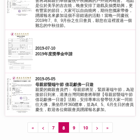
會將為鄉親們舉辦慶祝中秋團圓的戶外燒烤晚會。 地點
是位於美孚的吉吉燒，晚會安排了遊戲及抽獎助興，更
有豐富的節目，大家可以自由燒烤，期待您攜家帶眷，
踴躍報名來參加這個不容錯過的活動！當晚一同慶祝
2019年7、8、9月份之生日會員，願‎您在這裡渡‎過一‎個
難‎忘的‎中秋‎佳節‎。‎
2019-07-10
2019年度獎學金申請
2019-05-05
母親節暨端午節 借花獻佛一日遊
親愛的鄉親會員們： 母親節將至，緊跟著端午節，為迎
接節日到來，港澳台灣同鄉會將舉辦【母親節暨端午節
借花獻佛一日遊】活動，安排專車出發帶領大家一同前
往大佛，乘坐昂坪360纜車，並為4、5、6月生日的會員
慶生，歡迎各位鄉親會員踴躍報名參加。
«
<
7
8
9
10
>
»