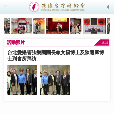
活動照片
返回
台北愛樂管弦樂團團長賴文福博士及陳適卿博
士到會所拜訪