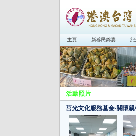
主頁
新移民錦囊
紀
活動照片
莒光文化服務基金-關懷親