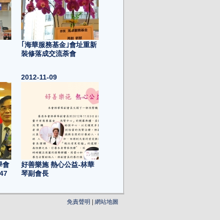
｢海華服務基金｣會址重新
裝修落成交流荼會
2012-11-09
學會
好善樂施 熱心公益-林華
47
琴副會長
2012-11-02
免責聲明
|
網站地圖