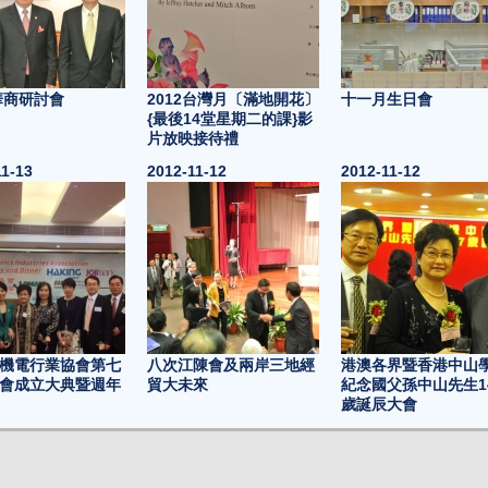
2華商研討會
2012台灣月〔滿地開花〕
十一月生日會
{最後14堂星期二的課}影
片放映接待禮
11-13
2012-11-12
2012-11-12
機電行業協會第七
八次江陳會及兩岸三地經
港澳各界暨香港中山
會成立大典暨週年
貿大未來
紀念國父孫中山先生1
歲誕辰大會
11-07
2012-11-04
2012-11-03