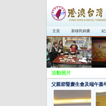
主頁
新移民錦囊
紀
活動照片
父親節暨慶生會及端午嘉