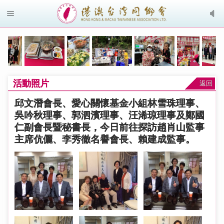
活動照片
返回
邱文潛會長、愛心關懷基金小組林雪珠理事、
吳吟秋理事、郭泗濱理事、汪浠琼理事及鄭國
仁副會長暨秘書長，今日前往探訪趙肖山監事
主席伉儷、李秀徹名譽會長、賴建成監事。