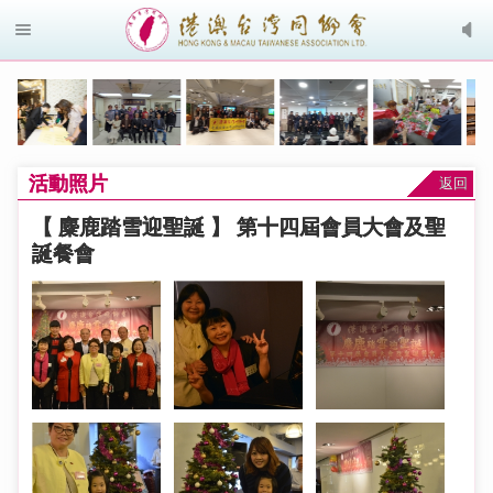
活動照片
返回
【 麋鹿踏雪迎聖誕 】 第十四屆會員大會及聖
誕餐會