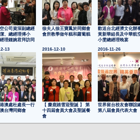
空公司資深副總經
徐夫人徐王寶鳳於同鄉會
歡送台北經濟文化辦
潔、總經理傅小
會所教學做年糕和蘿蔔糕
黃新華組長及中華航
經理鍾婉君拜訪同
小雯總經理晚宴
12-13
2016-12-10
2016-11-26
港澳處杜處長一行
【 麋鹿踏雪迎聖誕 】 第
世界留台校友會聯誼
澳台灣同鄉會
十四屆會員大會及聖誕餐
第八屆會員代表大會
會
11-24
2016-10-28
2016-10-28