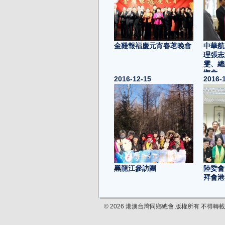
金雞報福慶元宵春茗晚會
中華航
理張志
雯、總
鄉會
2016-12-15
2016-
黑龍江參訪團
陸委會
拜會港
2016-11-25
2016-
© 2026 港澳台灣同鄉總會 版權所有 不得轉載