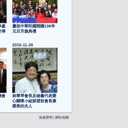
事處
慶祝中華民國開國106年
空傅
元旦升旗典禮
2016-11-26
總會
林華琴會長及秘書代表愛
心關懷小組探望前會長康
榮章的夫人
2016-10-19
免責聲明
|
網站地圖