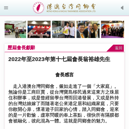
歷屆會長獻辭
返回
2022年至2023年第十七屆會長翁裕雄先生
會長感言
走入港澳台灣同鄉會，儼如走進了一個「大家庭」。
無論你是工商巨賈，從台灣寶島移民過來這東方之珠居
住和辦事，或是曾經留學台灣而回港發展，又或是矜持
的台灣姑娘嫁了而隨著老公來港定居和組織家庭，只要
你敞開心扉，懷著遊子回家的心情，踏入同鄉會，迎來
的是一片歡愉，虛寒問暖的奉上茶點，很快所有隔膜都
會被融化，彼此混為一體。這就是同鄉會的魅力。