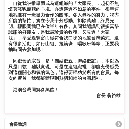
自從我被推舉而成為這組織的「大家長」，起初不無
懷著戰戰兢兢的心境。亦遭遇過不如意的事件。很幸運
地我擁有一班挺力合作的團隊。各人無私的努力，竭盡
所能的幫忙，實在令我十分感動。排除萬難，終見光
明。驟眼間我已在位半年有多。其間我認識到很多真摯
誠懇的好朋友，是我最珍貴的收獲。又見過「大家
姐」，享受過豐富而極符合我口味的地道台灣菜式。還
有很多活動，如行山組、拉筋班、唱歌班等等，正要我
抽時間去參加呢！
同鄉會的宗旨，是「團結鄉親，聯絡鄉誼」，本以為
只是口號，難以實現。可是在這組織裡，卻能充份感受
到這種開心和氣的氣色，這得要歸功於所有的會員。每
次的聚首，我都能體現到熱切和睦的台灣精神。
港澳台灣同鄉會萬歲！
會長 翁裕雄
會長致詞