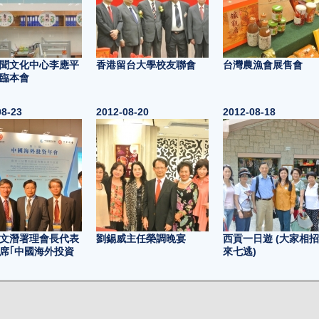
聞文化中心李應平
香港留台大學校友聯會
台灣農漁會展售會
臨本會
08-23
2012-08-20
2012-08-18
文潛署理會長代表
劉錫威主任榮調晚宴
西貢一日遊 (大家相
席｢中國海外投資
來七逃)
06-09
2012-06-08
2012-06-01