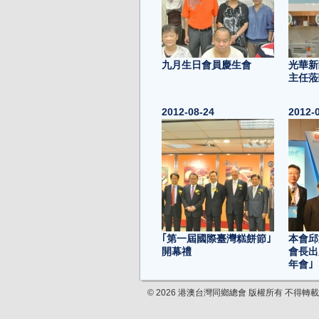
九月生日會員慶生會
光華新
主任蒞
2012-08-24
2012-
｢第一屆國際臺灣糕餅節｣
本會邱
開幕禮
會長出
年會｣
2012-07-17
2012-
© 2026 港澳台灣同鄉總會 版權所有 不得轉載