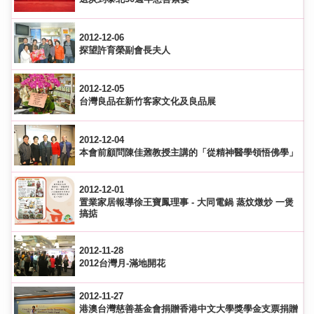
2012-12-06
探望許育榮副會長夫人
2012-12-05
台灣良品在新竹客家文化及良品展
2012-12-04
本會前顧問陳佳鼐教授主講的「從精神醫學領悟佛學」
2012-12-01
置業家居報導徐王寶鳳理事 - 大同電鍋 蒸炆燉炒 一煲
搞掂
2012-11-28
2012台灣月-滿地開花
2012-11-27
港澳台灣慈善基金會捐贈香港中文大學獎學金支票捐贈