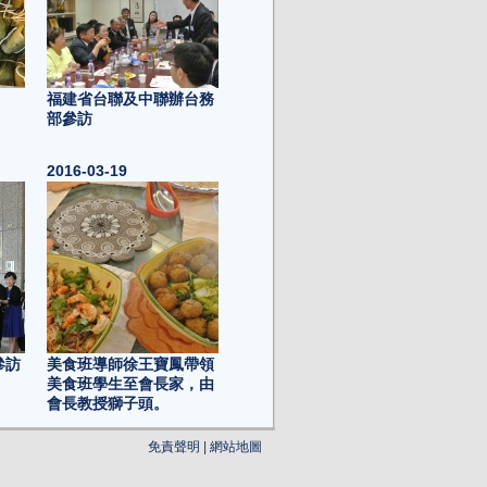
福建省台聯及中聯辦台務
部參訪
2016-03-19
參訪
美食班導師徐王寶鳳帶領
美食班學生至會長家，由
會長教授獅子頭。
2016-03-05
免責聲明
|
網站地圖