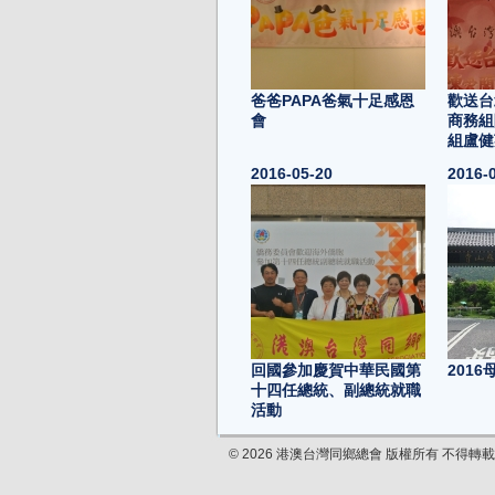
爸爸PAPA爸氣十足感恩
歡送台
會
商務組
組盧健
2016-05-20
2016-
回國參加慶賀中華民國第
201
十四任總統、副總統就職
活動
2016-03-14
2016-
© 2026 港澳台灣同鄉總會 版權所有 不得轉載