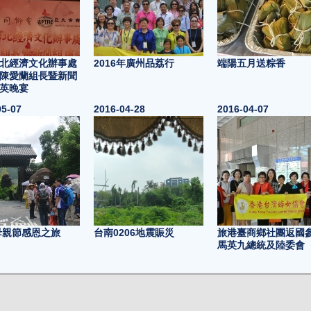
北經濟文化辦事處
2016年廣州品荔行
端陽五月送粽香
陳愛蘭組長暨新聞
英晚宴
05-07
2016-04-28
2016-04-07
6母親節感恩之旅
台南0206地震賑災
旅港臺商鄉社團返國
馬英九總統及陸委會
03-05
2016-03-05
2016-03-05