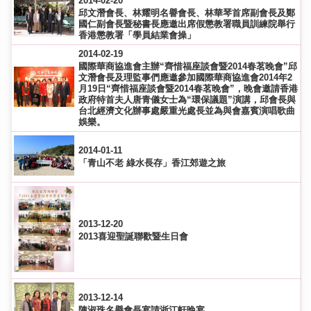
2014-02-20
邱文潛會長、林耀明名譽會長、林華琴首席副會長及鄭
國仁副會長暨秘書長應邀出席假懲教署職員訓練院舉行
香港懲教署「學員結業會操」
2014-02-19
國際華商協進會主辦“齊惜福座談會暨2014春茗晚會”邱
文潛會長及理監事們應邀參加國際華商協進會2014年2
月19日“齊惜福座談會暨2014春茗晚會”，晚會邀請香港
政府特首夫人唐青儀女士為“環保議題”演講，邱會長與
台北經濟文化辦事處嚴重光處長並為與會嘉賓演唱歌曲
娛樂。
2014-01-11
「青山不老 綠水長存」香江郊遊之旅
2013-12-20
2013喜迎聖誕聯歡暨生日會
2013-12-14
陳淑珠名譽會長宴請浙江軒晚宴